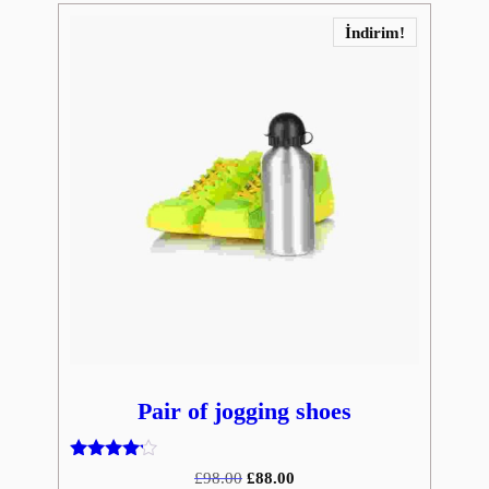
İndirim!
Pair of jogging shoes
5
Orijinal
Şu
£
98.00
£
88.00
üzerinden