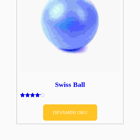
Swiss Ball
5
üzerinden
4.00
DEVAMINI OKU
oy aldı