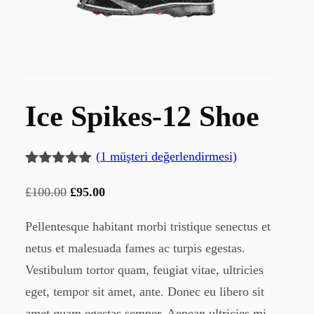
Ice Spikes-12 Shoe
(
1
müşteri değerlendirmesi)
1
müşteri
puanına
Orijinal
Şu
£
100.00
£
95.00
dayanarak 5
fiyat:
andaki
üzerinden
5.00
Pellentesque habitant morbi tristique senectus et
puan
£100.00.
fiyat:
aldı
netus et malesuada fames ac turpis egestas.
£95.00.
Vestibulum tortor quam, feugiat vitae, ultricies
eget, tempor sit amet, ante. Donec eu libero sit
amet quam egestas semper. Aenean ultricies mi