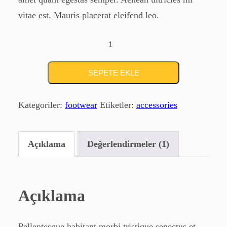
vitae est. Mauris placerat eleifend leo.
Ice
Spikes-
12
SEPETE EKLE
Shoe
adet
Kategoriler:
footwear
Etiketler:
accessories
Açıklama
Değerlendirmeler (1)
Açıklama
Pellentesque habitant morbi tristique senectus et