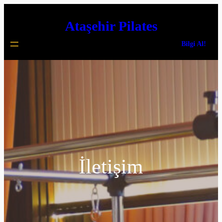
İçeriğe
Ataşehir Pilates
geç
Bilgi Al!
İletişim