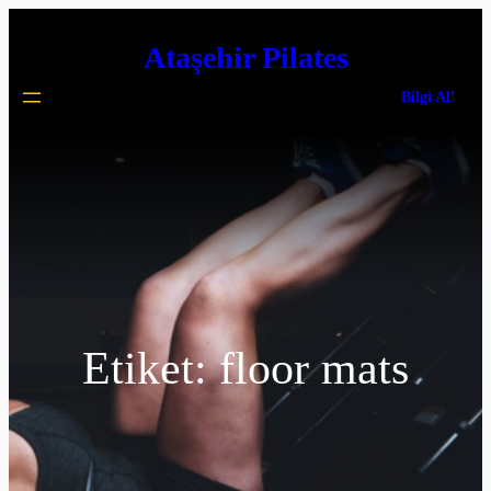
İçeriğe
Ataşehir Pilates
geç
Bilgi Al!
Etiket:
floor mats