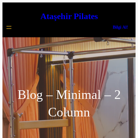
İçeriğe
Ataşehir Pilates
geç
Bilgi Al!
Blog – Minimal – 2
Column