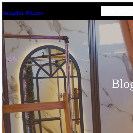
İçeriğe
Galeri
İletişim
Ataşehir Pilates
geç
Blog