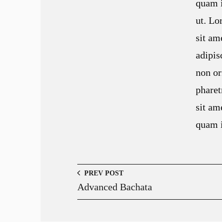
quam 
ut. Lo
sit am
adipis
non or
pharet
sit a
quam i
PREV POST
Advanced Bachata