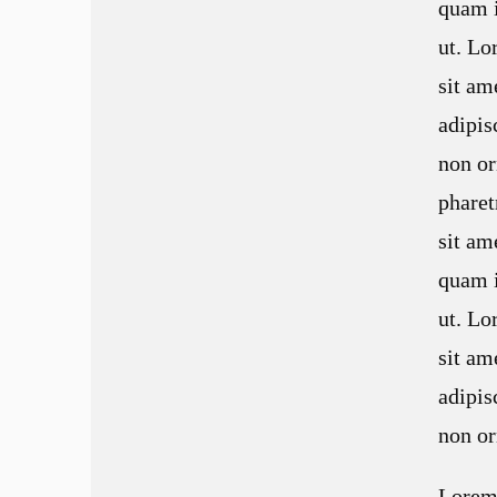
quam 
ut. Lo
sit am
adipis
non or
pharet
sit a
quam 
ut. Lo
sit am
adipis
non or
Lorem 