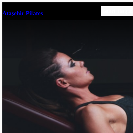
İçeriğe
Galeri
İletişim
Ataşehir Pilates
geç